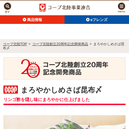
menu
探す
商品情報
eフレンズ
コープ北陸TOP
>
コープ北陸創立20周年記念開発商品
>
まろやかしめさば昆
布〆
まろやかしめさば昆布〆
リンゴ酢を隠し味にまろやかに仕上げました