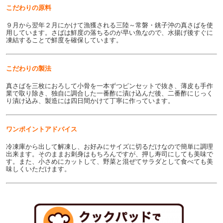
こだわりの原料
９月から翌年２月にかけて漁獲される三陸～常磐・銚子沖の真さばを使
用しています。さばは鮮度の落ちるのが早い魚なので、水揚げ後すぐに
凍結することで鮮度を確保しています。
こだわりの製法
真さばを三枚におろして小骨を一本ずつピンセットで抜き、薄皮も手作
業で取り除き、独自に調合した一番酢に漬け込んだ後、二番酢にじっく
り漬け込み、製造には四日間かけて丁寧に作っています。
ワンポイントアドバイス
冷凍庫から出して解凍し、お好みにサイズに切るだけなので簡単に調理
出来ます。そのままお刺身はもちろんですが、押し寿司にしても美味で
す。また、小さめにカットして、野菜と混ぜてサラダとして食べても美
味しくいただけます。