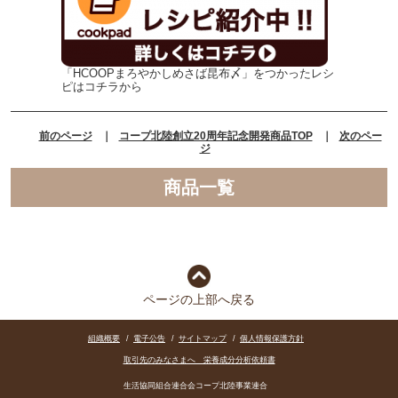
「HCOOPまろやかしめさば昆布〆」をつかったレシ
ピはコチラから
前のページ
｜
コープ北陸創立20周年記念開発商品TOP
｜
次のペー
ジ
商品一覧
ページの上部へ戻る
組織概要
/
電子公告
/
サイトマップ
/
個人情報保護方針
取引先のみなさまへ 栄養成分分析依頼書
生活協同組合連合会コープ北陸事業連合