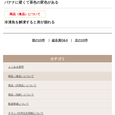
バナナに硬くて茶色の変色がある
商品（食品）について
冷凍魚を解凍すると身が崩れる
前の10件
｜
組合員Q&A
｜
次の10件
カテゴリ
よくある質問
商品（食品）について
商品（日用品）について
商品（包材）について
配達関連について
チラシ･OCR注文用紙について